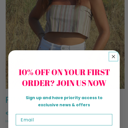
10% OFF ON YOUR FIRST
ORDER? JOIN US NOW
Apri
contenuti
PRAAVINO
Sign up and have priority access to
multimediali
1
exclusive news & offers
in
finestra
Prezzo
€0,00 EUR
Esaurito
Email
modale
di
Imposte incluse.
listino