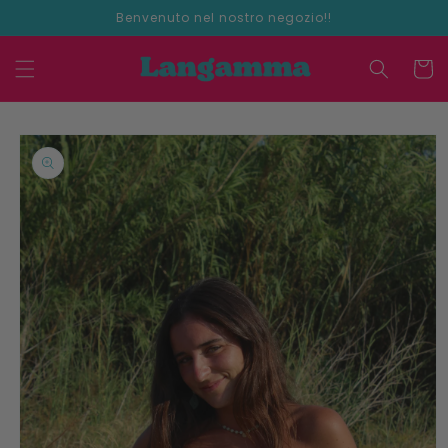
Vai
Benvenuto nel nostro negozio!!
direttamente
ai contenuti
Carrell
Passa alle
informazioni
sul
prodotto