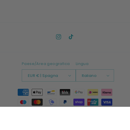
Instagram
TikTok
Paese/Area geografica
Lingua
EUR € | Spagna
Italiano
Metodi
di
pagamento
© 2026,
LANGAMMA
Powered by Shopify
Informativa sui rimborsi
Recapiti
Informativa sulla privacy