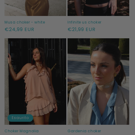
Musa choker - white
Infinite us choker
Prezzo
€24,99 EUR
Prezzo
€21,99 EUR
di
di
listino
listino
Esaurito
Gardenia choker
Choker Magnolia