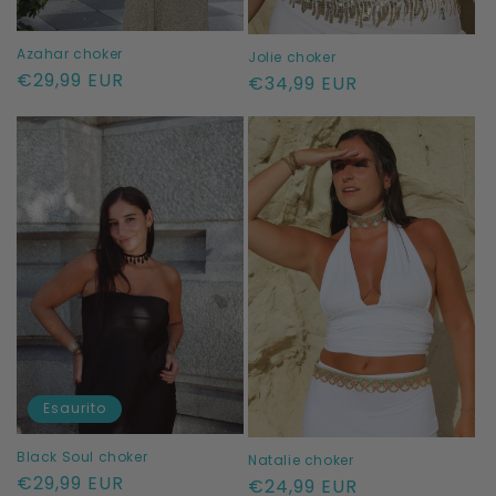
Azahar choker
Jolie choker
Prezzo
€29,99 EUR
Prezzo
€34,99 EUR
di
di
listino
listino
Esaurito
Black Soul choker
Natalie choker
Prezzo
€29,99 EUR
Prezzo
€24,99 EUR