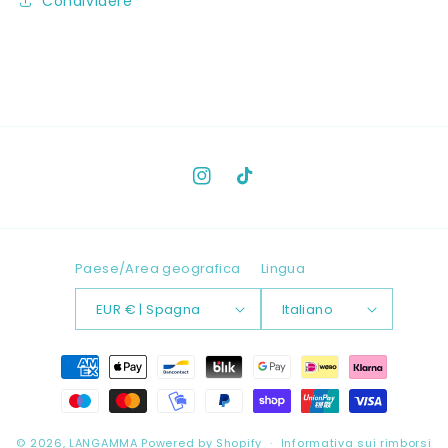
Condividere
Instagram
TikTok
Paese/Area geografica
Lingua
EUR € | Spagna
Italiano
Metodi
di
pagamento
© 2026,
LANGAMMA
Powered by Shopify
Informativa sui rimborsi