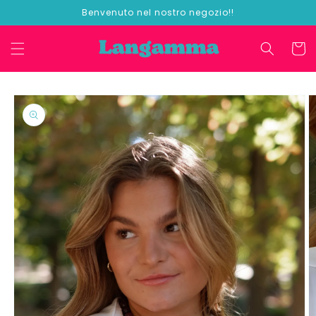
Vai
Benvenuto nel nostro negozio!!
direttamente
ai contenuti
Carrell
Passa alle
informazioni
sul
prodotto