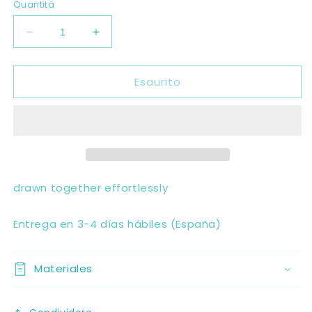
Quantità
Diminuisci
Aumenta
quantità
quantità
per
per
Esaurito
Magnetic
Magnetic
Pulse
Pulse
Necklace
Necklace
drawn together effortlessly
Entrega en 3-4 días hábiles (España)
Materiales