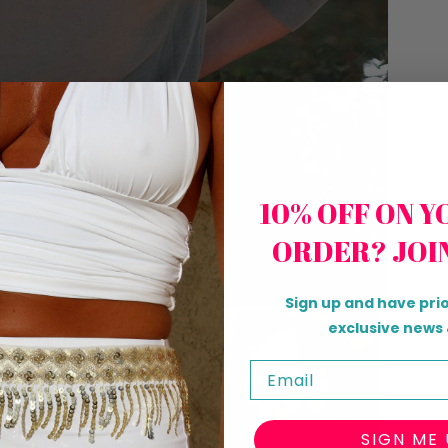
10% OFF ON Y
ORDER? JOI
Sign up and have prio
exclusive news 
Email
SIGN ME 