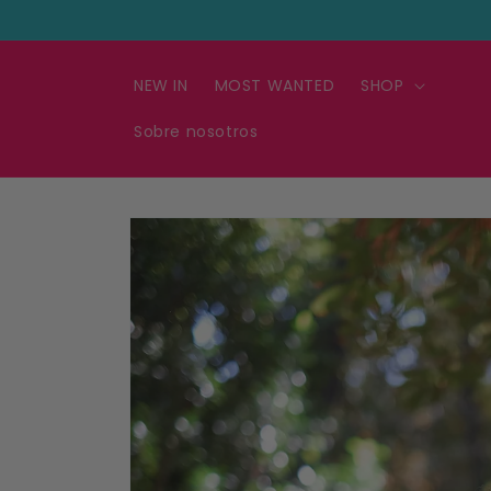
Ir
directamente
al contenido
NEW IN
MOST WANTED
SHOP
Sobre nosotros
Ir
directamente
a la
información
del producto