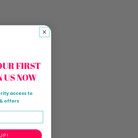
OUR FIRST
N US NOW
rity access to
& offers
UP!