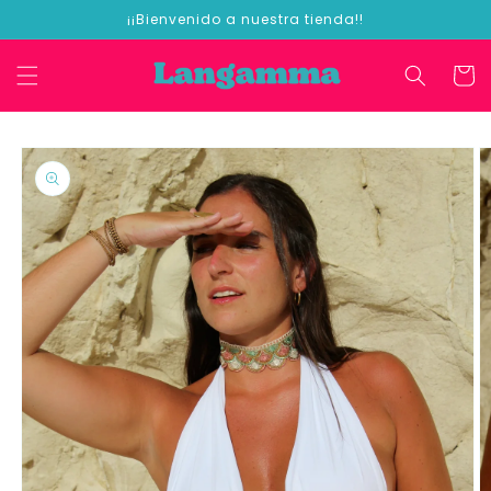
Ir
¡¡Bienvenido a nuestra tienda!!
directamente
al contenido
Carrit
Ir
directamente
a la
información
del producto