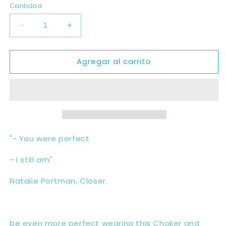
Cantidad
Reducir
Aumentar
cantidad
cantidad
para
para
Agregar al carrito
Natalie
Natalie
choker
choker
"- You were perfect
- I still am"
Natalie Portman, Closer.
be even more perfect wearing this Choker and