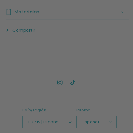
Materiales
Compartir
Instagram
TikTok
País/región
Idioma
EUR € | España
Español