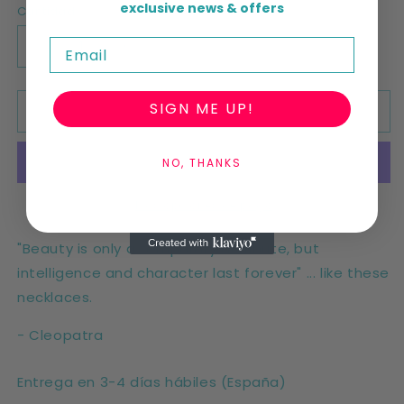
exclusive news & offers
Cantidad
Email
Reducir
Aumentar
cantidad
cantidad
para
para
SIGN ME UP!
Agotado
Gargantilla
Gargantilla
Cleopatra
Cleopatra
NO, THANKS
Más opciones de pago
"Beauty is only a temporary attribute, but
intelligence and character last forever" ... like these
necklaces.
- Cleopatra
Entrega en 3-4 días hábiles (España)