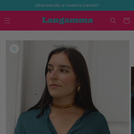
Ir
¡¡Bienvenido a nuestra tienda!!
directamente
al contenido
Carrit
Ir
directamente
a la
información
del producto