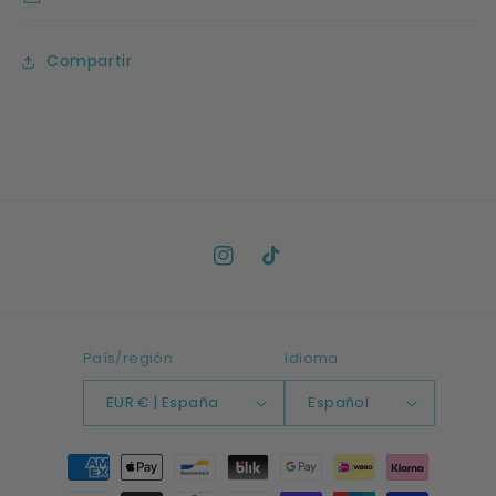
Compartir
Instagram
TikTok
País/región
Idioma
EUR € | España
Español
Formas
de