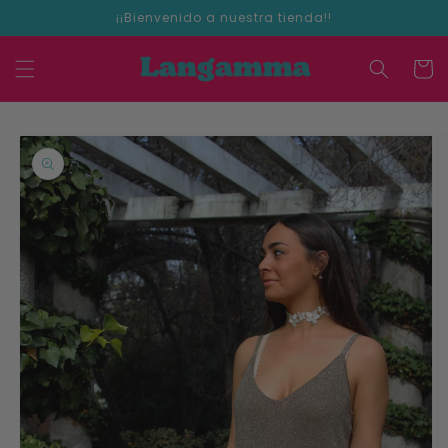
Ir
¡¡Bienvenido a nuestra tienda!!
directamente
al contenido
Carrit
Ir
directamente
a la
información
del producto