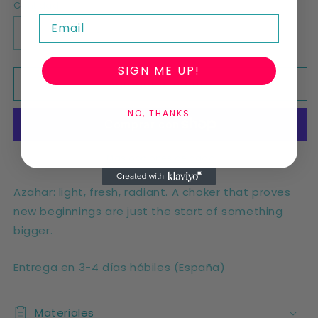
Cantidad
Email
Reducir
Aumentar
cantidad
cantidad
para
para
SIGN ME UP!
Agregar al carrito
Azahar
Azahar
choker
choker
NO, THANKS
Más opciones de pago
Azahar: light, fresh, radiant. A choker that proves
new beginnings are just the start of something
bigger.
Entrega en 3-4 días hábiles (España)
Materiales